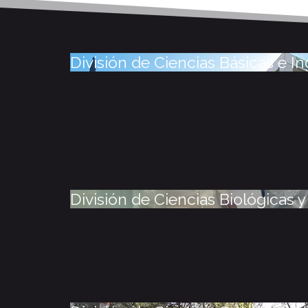
División de Ciencias Básicas e In
División de Ciencias Biológicas y