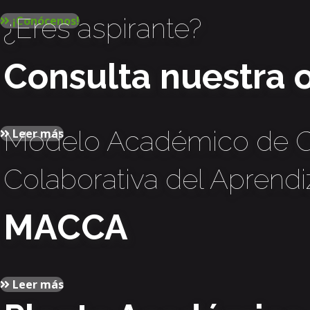
¿Eres aspirante?
¡Conócenos!
Consulta nuestra 
Modelo Académico de C
Leer más
Colaborativa del Aprendi
MACCA
Leer más