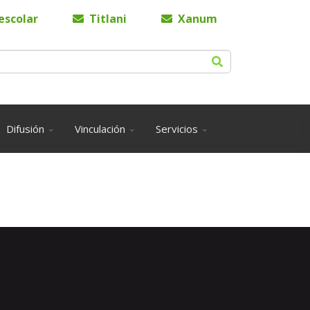
escolar
Titlani
Xanum
Difusión
Vinculación
Servicios